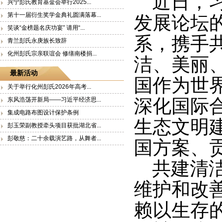
近日，
兴宁彭氏教育基金会举行2025...
第十一届衍生奖学金典礼圆满落幕...
发展论坛
笑谈“金榜题名庆功宴” 请用“...
系，携手
青兰彭氏永庚族长致辞
化州彭氏宗亲联谊会 修缮南楼捐...
洁、美丽
最新活动
国作为世
关于举行化州彭氏2026年高考...
深化国际
东风浩荡开新局——习近平经济思...
集成电路布图设计保护条例
生态文明
彭玉荣副教授牵头项目获批湖北省...
彭敬慈：二十余载演艺路，从舞者...
国方案、
共建清
维护和改
赖以生存