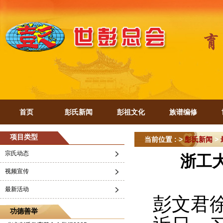
首页
彭氏新闻
彭祖文化
族谱编修
项目类型
当前位置 : >
彭氏新闻
>
宗氏动态
浙工
视频宣传
携手共
最新活动
彭文君
功德善举