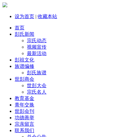
设为首页
|
收藏本站
首页
彭氏新闻
宗氏动态
视频宣传
最新活动
彭祖文化
族谱编修
彭氏族谱
世彭商会
世彭大会
宗氏名人
教育基金
青年交换
世彭会刊
功德善举
宗亲留言
联系我们
总会公告