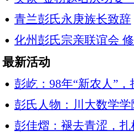
青兰彭氏永庚族长致辞
化州彭氏宗亲联谊会 修缮
最新活动
彭屹：98年“新农人”，把
彭氏人物：川大数学学院
彭佳熠：褪去青涩，扎根